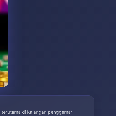
g, terutama di kalangan penggemar