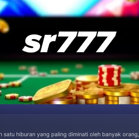
ah satu hiburan yang paling diminati oleh banyak oran